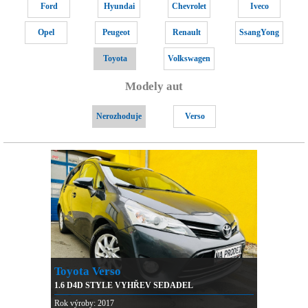
Ford
Hyundai
Chevrolet
Iveco
Opel
Peugeot
Renault
SsangYong
Toyota
Volkswagen
Modely aut
Nerozhoduje
Verso
Toyota Verso
1.6 D4D STYLE VYHŘEV SEDADEL
Rok výroby: 2017